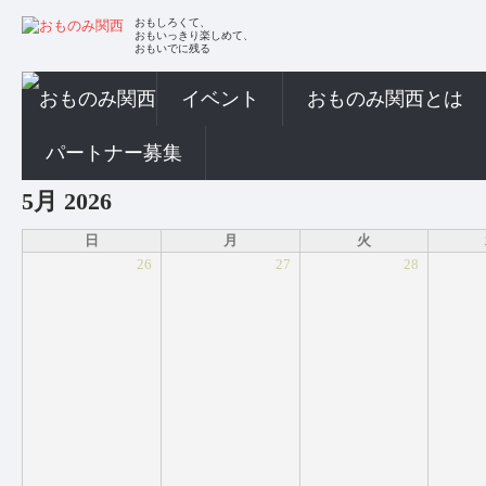
おもしろくて、
おもいっきり楽しめて、
おもいでに残る
イベント
おものみ関西とは
パートナー募集
5月 2026
日
月
火
26
27
28