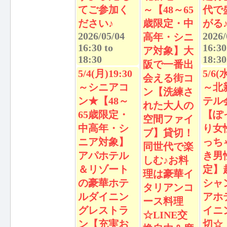
てご参加く
～【48～65
代で
ださい♪
歳限定・中
がる
2026/05/04
2026/
高年・シニ
16:30
to
16:30
ア対象】大
18:30
18:30
阪で一番出
5/4(月)19:30
5/6(
会える街コ
～シニアコ
～北
ン【洗練さ
ン★【48～
テル
れた大人の
65歳限定・
【ぽ
空間ファイ
中高年・シ
り女
ブ】貸切！
ニア対象】
っち
同世代で楽
アパホテル
き男
しむ♪お料
＆リゾート
定】
理は豪華イ
の豪華ホテ
シャ
タリアンコ
ルダイニン
アホ
ース料理
グレストラ
イニ
☆LINE交
ン【充実お
切☆