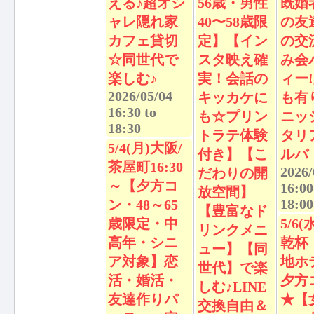
える♪超オシ
56歳・男性
既婚
ャレ隠れ家
40〜58歳限
の友
カフェ貸切
定】【イン
の交
☆同世代で
スタ映え確
み会
楽しむ♪
実！会話の
ィー
2026/05/04
キッカケに
も有
16:30
to
も☆プリン
ニッ
18:30
トラテ体験
タリ
5/4(月)大阪/
付き】【こ
ルバ
茶屋町16:30
2026/
だわりの開
～【夕方コ
16:00
放空間】
18:00
ン・48～65
【豊富なド
歳限定・中
5/6(
リンクメニ
高年・シニ
乾杯
ュー】【同
ア対象】恋
地ホ
世代】で楽
活・婚活・
夕方
しむ♪LINE
友達作りパ
★【
交換自由＆