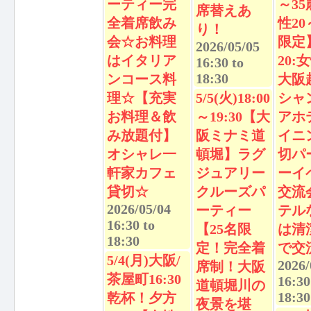
ーティー完
～3
席替えあ
全着席飲み
性20
り！
会☆お料理
限定
2026/05/05
はイタリア
20:
16:30
to
18:30
ンコース料
大阪
理☆【充実
5/5(火)18:00
シャ
お料理＆飲
～19:30【大
アホ
み放題付】
阪ミナミ道
イニ
オシャレ一
頓堀】ラグ
切パ
軒家カフェ
ジュアリー
ーイ
貸切☆
クルーズパ
交流
2026/05/04
ーティー
テル
16:30
to
【25名限
は清
18:30
定！完全着
で交
5/4(月)大阪/
2026/
席制！大阪
茶屋町16:30
16:30
道頓堀川の
18:30
乾杯！夕方
夜景を堪