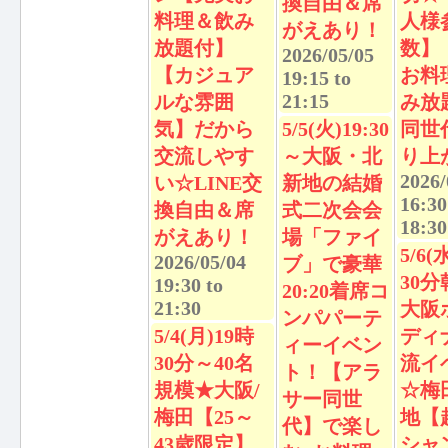
換自由＆席
料理＆飲み
人様
がえあり！
放題付】
数】
2026/05/05
【カジュア
お料
19:15
to
21:15
ルな雰囲
み放
気】だから
5/5(火)19:30
同世
交流しやす
～大阪・北
り上
2026/
い☆LINE交
新地の結婚
16:30
換自由＆席
式二次会会
18:30
がえあり！
場「ファイ
5/6(
2026/05/04
ブ」で豪華
30
19:30
to
20:20着席コ
21:30
大阪
ンパパーテ
5/4(月)19時
ディ
ィーイベン
30分～40名
流イ
ト！【アラ
規模★大阪/
☆梅
サー同世
梅田【25～
地【
代】で楽し
43歳限定】
シャ