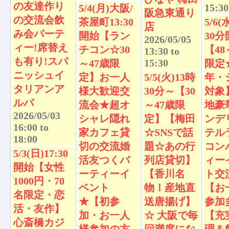
の友達作り
15:30
5/4(月)大阪/
阪急東通り
の交流会飲
茶屋町13:30
5/6(
店
み会パーテ
開始【ラン
30分
2026/05/05
ィー!席替え
チコン☆30
【48
13:30
to
も有り!スパ
15:30
～47歳限
限定
ニッシュイ
定】お一人
5/5(火)13時
年・
タリアンア
様大歓迎交
30分～【30
対象
ルバ
流会★超オ
～47歳限
地豪
2026/05/03
シャレ隠れ
定】【梅田
ンデ
16:00
to
家カフェ貸
☆SNSで話
テル
18:00
切の交流婚
題☆あの行
コン
5/3(日)17:30
活友つくパ
列店貸切】
ィー
開始【女性
ーティーイ
【香川名
ト交
1000円・70
ベント
物！産地直
【お
名限定・恋
★【初参
送唐揚げ】
参加
活・友作】
加・お一人
☆ 大阪で毎
【充
心斎橋カジ