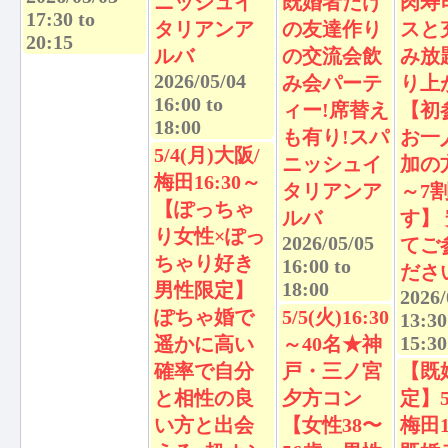
ニッシュイ
既婚者だけ
肉寿
17:30
to
タリアンア
の友達作り
スと
20:15
ルバ
の交流会飲
み放
2026/05/04
み会パーテ
り上
16:00
to
ィー!席替え
【初
18:00
も有り!スパ
お一
5/4(月)大阪/
ニッシュイ
加の
梅田16:30～
タリアンア
～7
【ぽっちゃ
ルバ
す】
り女性×ぽっ
2026/05/05
てご
ちゃり好き
16:00
to
ださ
18:00
男性限定】
2026/
ぽちゃ婚で
5/5(火)16:30
13:30
15:30
遥かに高い
～40名★神
確率で自分
戸・三ノ宮
【既
と相性の良
夕方コン
定】5
い方と出会
【女性38〜
梅田1