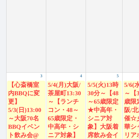
3
4
5
【心斎橋室
5/4(月)大阪/
5/5(火)13時
5/6(
内BBQに変
茶屋町13:30
30分～【48
～【3
更】
～【ランチ
～65歳限定
歳限
5/3(日)13:00
コン・48～
★中高年・
阪/
～大阪70名
65歳限定・
シニア対
催☆
BBQイベン
中高年・シ
象】大阪着
華シ
ト飲み会@
ニア対象】
席飲み会イ
リア