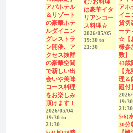
む♪お料理
アパホテル
アホ
は豪華イタ
＆リゾート
イニ
リアンコー
の豪華ホテ
貸切
ス料理☆
ルダイニン
ーテ
2026/05/05
グレストラ
☆【
19:30
to
21:30
ン開催♩ア
様参
クセス抜群
数】
の豪華空間
43
で新しい出
【充
会いや美味
理＆
コース料理
題付
2026/
をお楽しみ
19:30
頂けます！
21:30
2026/05/04
5/6(
19:30
to
21:30
30分
5/4(月)19時
【難