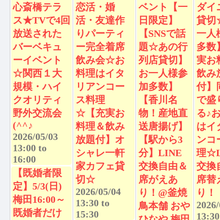
心斎橋テラ
恋活・婚
ベント【一
ダイ
ス★TVで4回
活・友達作
日限定】
貸切
放送された
りパーティ
【SNSで話
一人
バーベキュ
ー完全着席
題☆あの行
多数
ーイベント
飲み会☆お
列店貸切】
実お
☆関西１大
料理はイタ
お一人様参
飲み
規模・ハイ
リアンコー
加多数】
付】
クオリティ
ス料理
【香川名
で盛
野外交流会
☆【充実お
物！産地直
る♪
(^^♪
料理＆飲み
送唐揚げ】
はイ
2026/05/03
放題付】オ
【駅から3
ンコ
13:00
to
シャレ一軒
分】LINE
理☆L
16:00
家カフェ貸
交換自由＆
交換
【既婚者限
切☆
席がえあ
席替
定】5/3(日)
2026/05/04
り！@釜焼
り！
梅田16:00～
13:30
to
2026/
鳥本舗 おや
既婚者だけ
15:30
13:30
ひなや 梅田