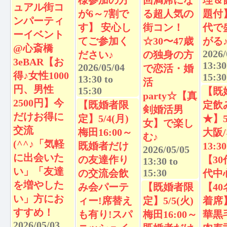
様参加の方
回満席にな
理＆
ュアル街コ
が6～7割で
る超人気の
題付
ンパーティ
す】 安心し
街コン！
代で
ーイベント
てご参加く
☆30〜47歳
がる
@心斎橋
2026/
ださい♪
の独身の方
3eBAR【お
13:30
2026/05/04
で恋活・婚
得♪女性1000
15:30
13:30
to
活
円、男性
15:30
【既
party☆【真
2500円】今
【既婚者限
定飲
剣婚活男
だけお得に
定】5/4(月)
★】5
女】で楽し
交流
梅田16:00～
大阪
む♪
(^^♪「気軽
既婚者だけ
13:
2026/05/05
に出会いた
の友達作り
【30
13:30
to
い」「友達
15:30
の交流会飲
代中
を増やした
み会パーテ
【既婚者限
【4
い」方にお
ィー!席替え
定】5/5(火)
着席
すすめ！
も有り!スパ
梅田16:00～
華黒
2026/05/03