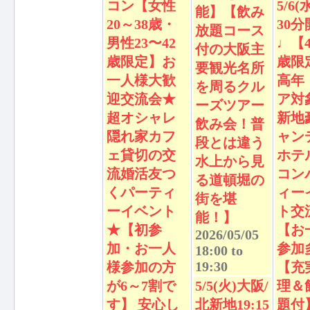
コン【女性
5/6(
能】【飲み
20～38歳・
30分
放題コース
男性23〜42
♩【4
付の大阪主
歳限定】お
歳限
要観光名所
一人様大歓
高年
を周るクル
迎交流会★
ア対
ーズツアー
超オシャレ
新地
飲み会！普
隠れ家カフ
ャン
段とは違う
ェ貸切の交
ホテ
水上から見
流婚活友つ
コン
る道頓堀の
くパーティ
ィー
街を堪
ーイベント
ト交
能！】
★【初参
【お
2026/05/05
加・お一人
参加
18:00
to
19:30
様参加の方
【充
が6～7割で
5/5(火)大阪/
理＆
す】 安心し
北新地19:15
題付