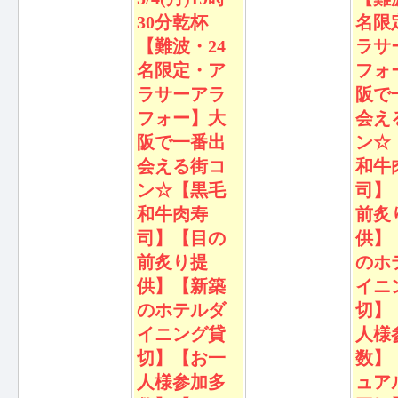
30分乾杯
名限
【難波・24
ラサ
名限定・ア
フォ
ラサーアラ
阪で
フォー】大
会え
阪で一番出
ン☆
会える街コ
和牛
ン☆【黒毛
司】
和牛肉寿
前炙
司】【目の
供】
前炙り提
のホ
供】【新築
イニ
のホテルダ
切】
イニング貸
人様
切】【お一
数】
人様参加多
ュア