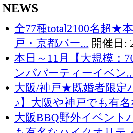
NEWS
全77種total2100名
戸・京都パー...
開催日:
本日～11月【大規模：7
ンパパーティーイベン..
大阪/神戸★既婚者限定
♪】大阪や神戸でも有名な
大阪BBQ野外イベント
も有名なハイクオリティバ