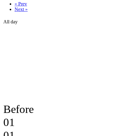
« Prev
Next »
All day
Before
01
01