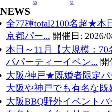
30
31
NEWS
全77種total2100名超
京都パー...
開催日:
2026/0
本日～11月【大規模：70
パパーティーイベン...
開
大阪/神戸★既婚者限定
大阪や神戸でも有名な既婚.
大阪BBQ野外イベントパ