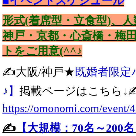
■イベントスケジュール
形式(着席型・立食型)、
神戸・京都・心斎橋・梅田
トをご用意(^^♪
✍️大阪/神戸★
既婚者限定
♪】
掲載ページはこちら↓✍
https://omonomi.com/event/
✍️
【大規模：70名～200