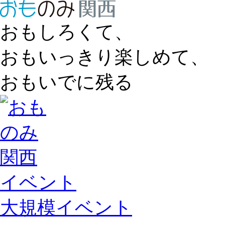
おもしろくて、
おもいっきり楽しめて、
おもいでに残る
イベント
大規模イベント