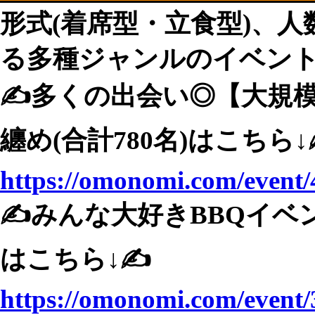
形式(着席型・立食型)、
る多種ジャンルのイベントを
✍️多くの出会い◎【大規模
纏め(合計780名)はこちら↓
https://omonomi.com/event/
✍️みんな大好きBBQイベ
はこちら↓✍️
https://omonomi.com/event/