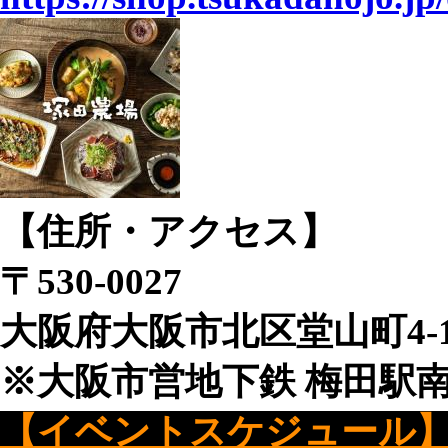
【住所・アクセス】
〒530-0027
大阪府大阪市北区堂山町4-12 
※大阪市営地下鉄 梅田駅南改
【イベントスケジュール