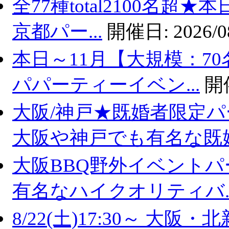
全77種total2100名超
京都パー...
開催日:
2026/0
本日～11月【大規模：70
パパーティーイベン...
開
大阪/神戸★既婚者限定
大阪や神戸でも有名な既婚.
大阪BBQ野外イベントパ
有名なハイクオリティバ..
8/22(土)17:30～ 