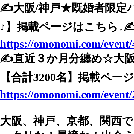
✍️大阪/神戸★既婚者限
♪】掲載ページはこちら↓✍
https://omonomi.com/event/
✍️直近３か月分纏め☆大
【合計3200名】掲載ページ
https://omonomi.com/event/
大阪、神戸、京都、関西で