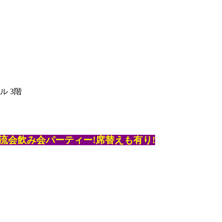
ル 3階
流会飲み会パーティー!席替えも有り!