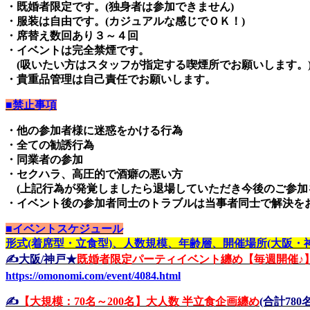
・既婚者限定です。(独身者は参加できません)
・服装は自由です。(カジュアルな感じでＯＫ！)
・席替え数回あり３～４回
・イベントは完全禁煙です。
(吸いたい方はスタッフが指定する喫煙所でお願いします。
・貴重品管理は自己責任でお願いします。
■禁止事項
・他の参加者様に迷惑をかける行為
・全ての勧誘行為
・同業者の参加
・セクハラ、高圧的で酒癖の悪い方
(上記行為が発覚しましたら退場していただき今後のご参加
・イベント後の参加者同士のトラブルは当事者同士で解決を
■イベントスケジュール
形式(着席型・立食型)、人数規模、年齢層、開催場所(大阪・
✍️大阪/神戸★
既婚者限定パーティイベント纏め【毎週開催♪
https://omonomi.com/event/4084.html
✍️
【大規模：70名～200名】大人数 半立食企画纏め
(合計78