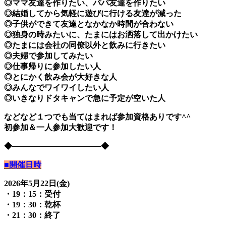
◎ママ友達を作りたい、パパ友達を作りたい
◎結婚してから気軽に遊びに行ける友達が減った
◎子供ができて友達となかなか時間が合わない
◎独身の時みたいに、たまにはお洒落して出かけたい
◎たまには会社の同僚以外と飲みに行きたい
◎夫婦で参加してみたい
◎仕事帰りに参加したい人
◎とにかく飲み会が大好きな人
◎みんなでワイワイしたい人
◎いきなりドタキャンで急に予定が空いた人
などなど１つでも当てはまれば参加資格ありです^^
初参加＆一人参加大歓迎です！
◆────────────────◆
■開催日時
2026年5月22日(金)
・19：15：受付
・19：30：乾杯
・21：30：終了