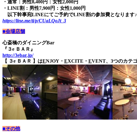
・通常：男性8,400円：女性2,000円
・LINE割：男性7,900円：女性1,000円
以下幹事宛LINEにてご予約でLINE割の参加費となります♪
https://line.me/ti/p/CUaLQoJt_3
■会場店舗
心斎橋のダイニングBar
『３e ＢＡＲ』
http://3ebar.jp/
【 ３e ＢＡＲ 】は
E
NJOY・
E
XCITE・
E
VENT、3つのカ
■その他