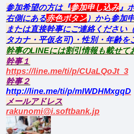
参加希望の方は『
参加申し込み
』
右側にある
赤色ボタン
）から参加
または直接幹事にご連絡ください（
タカナ・平仮名可)・性別・年齢を
幹事のLINEには割引情報も載せて
幹事１
https://line.me/ti/p/CUaLQoJt_3
幹事２
http://line.me/ti/p/mIWDHMxgqD
メールアドレス
rakunomi@i.softbank.jp