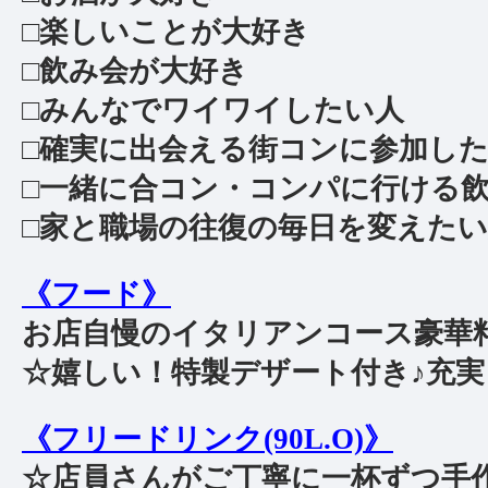
□楽しいことが大好き
□飲み会が大好き
□みんなでワイワイしたい人
□確実に出会える街コンに参加し
□一緒に合コン・コンパに行ける
□家と職場の往復の毎日を変えた
《フード》
お店自慢のイタリアンコース豪華
☆嬉しい！特製デザート付き♪充実し
《フリードリンク(90L.O)》
☆店員さんがご丁寧に一杯ずつ手