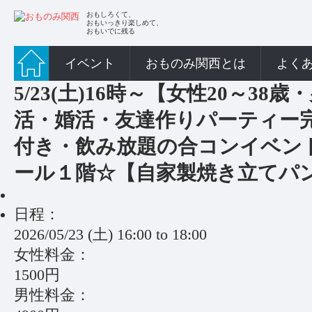
おもしろくて、
おもいっきり楽しめて、
おもいでに残る
イベント
おものみ関西とは
よく
5/23(土)16時～【女性20～38
活・婚活・友達作りパーティー
付き・飲み放題の合コンイベン
ール１階☆【自家製焼き立てパ
日程：
2026/05/23 (土)
16:00
to
18:00
女性料金：
1500円
男性料金：