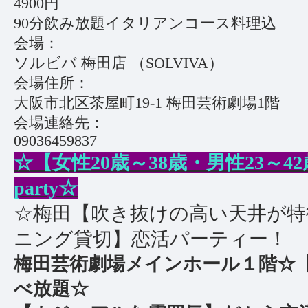
4900円
90分飲み放題イタリアンコース料理込
会場：
ソルビバ 梅田店 （SOLVIVA）
会場住所：
大阪市北区茶屋町19-1 梅田芸術劇場1階
会場連絡先：
09036459837
☆【女性20歳～38歳・男性23～
party☆
☆梅田【吹き抜けの高い天井が
ニング貸切】恋活パーティー！
梅田芸術劇場メインホール１階☆
べ放題☆