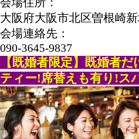
会場住所：
大阪府大阪市北区曽根崎新地1-
会場連絡先：
090-3645-9837
【既婚者限定】既婚者だ
ティー!席替えも有り!