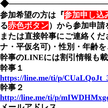
◆───────────────
参加希望の方は『
参加申し込
る
赤色ボタン
）から参加申請
または直接幹事にご連絡くだ
ナ・平仮名可)・性別・年齢を
幹事のLINEには割引情報も
幹事１
https://line.me/ti/p/CUaLQoJt_
幹事２
http://line.me/ti/p/mIWDHMx
メールアドレス