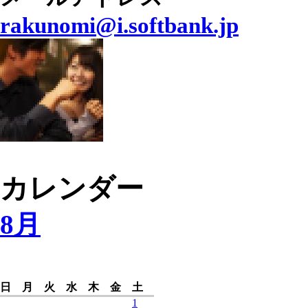
rakunomi@i.softbank.jp
カレンダー
8月
日
月
火
水
木
金
土
1