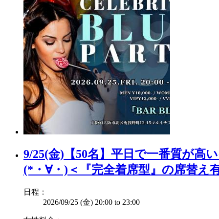
9/25(金)【50名】平日で一番質
(*・∀・)＜『完全着席型』の席替え
日程：
2026/09/25 (金)
20:00
to
23:00