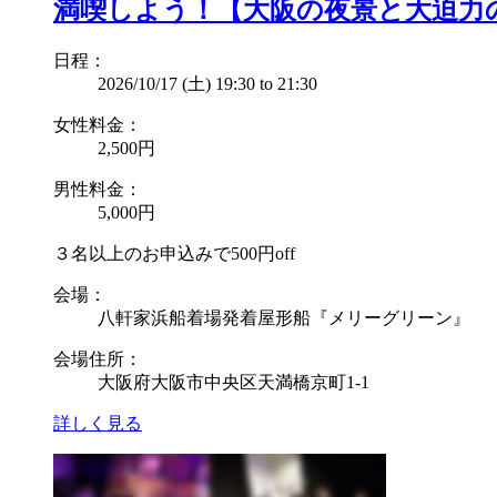
満喫しよう！【大阪の夜景と大迫力
日程：
2026/10/17 (土)
19:30
to
21:30
女性料金：
2,500円
男性料金：
5,000円
３名以上のお申込みで500円off
会場：
八軒家浜船着場発着屋形船『メリーグリーン』
会場住所：
大阪府大阪市中央区天満橋京町1-1
詳しく見る