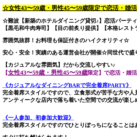
☆女性43〜59歳・男性45〜59歳限定で恋活・婚
☆難波【新築のホテルダイニング貸切♪】恋活パーテ
【黒毛和牛肉寿司】【目の前炙り提供】【本格レスト
雰囲気抜群！お料理も保証付きのハイクオリティ☆
安心・安全！実績のある運営会社が開催☆同世代で盛
【カジュアルな雰囲気】だから交流しやすい♪
女性43〜59歳・男性45〜59歳
【
​限定】で恋活・婚活
《カジュアルなダイニングBARで完全着席PARTY》
完全着席スタイルですので、立食形式が苦手な方や人
アンティークな店内で落ち着いた空間での交流が楽し
《一人参加、初参加大歓迎》
完全着席スタイルですのでひとりぼっちになることは