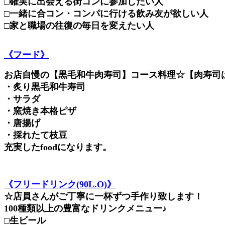
□確実に出会える街コンに参加したい人
□一緒に合コン・コンパに行ける飲み友が欲しい人
□家と職場の往復の毎日を変えたい人
《フード》
お店自慢の【黒毛和牛肉寿司】コース料理☆【肉寿司
・炙り黒毛和牛寿司
・サラダ
・窯焼き本格ピザ
・唐揚げ
・採れたて枝豆
充実したfoodになります。
《フリードリンク(90L.O)》
☆店員さんがご丁寧に一杯ずつ手作り致します！
100種類以上の豊富なドリンクメニュー♪
□生ビール