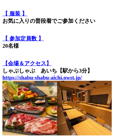
【 服装 】
お気に入りの普段着でご参加ください
【 参加定員数 】
20名様
【会場＆アクセス】
しゃぶしゃぶ あいち【駅から3分】
https://shabu-shabu-aichi.owst.jp/