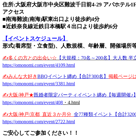
住所:大阪府大阪市中央区難波千日前4-29 アパホテル1
アクセス
■南海難波(南海)駅東出口より徒歩約4分
■近鉄奈良線近鉄日本橋駅４出口より徒歩約6分
【イベントスケジュール】
形式(着席型・立食型)、人数規模、年齢層、開催場所等
✍️多くの方との出会い☆
【大規模：70名～200名】大人数 
https://omonomi.com/event/4109.html
✍️みんな大好き
BBQイベント纏め【合計300名】
掲載ページは
https://omonomi.com/event/3381.html
✍️大阪/神戸★
既婚者限定パーティイベント纏め【毎週開催♪
https://omonomi.com/event/408
・4.html
✍️大阪/神戸/京都_直近３か月分_
全77種類イベント【合計320
https://omonomi.com/event/2722.html
ご安心してご参加ください！！