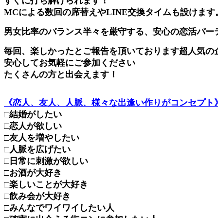
すぐに打ち解けられます！
MCによる数回の席替えやLINE交換タイムも設けます
男女比率のバランス半々を厳守する、安心の恋活パー
毎回、楽しかったとご報告を頂いております超人気の
安心してお気軽にご参加ください
たくさんの方と出会えます！
《恋人、友人、人脈、様々な出逢い作りがコンセプト
□結婚がしたい
□恋人が欲しい
□友人を増やしたい
□人脈を広げたい
□日常に刺激が欲しい
□お酒が大好き
□楽しいことが大好き
□飲み会が大好き
□みんなでワイワイしたい人