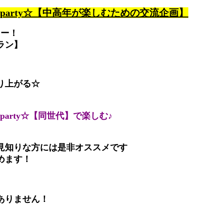
活party☆【中高年が楽しむための交流企画】
ィー！
ラン】
り上がる☆
party☆【同世代】で楽しむ♪
見知りな方には是非オススメです
めます！
ありません！