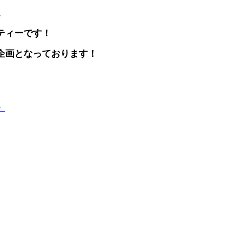
。
ティーです！
企画となっております！
》