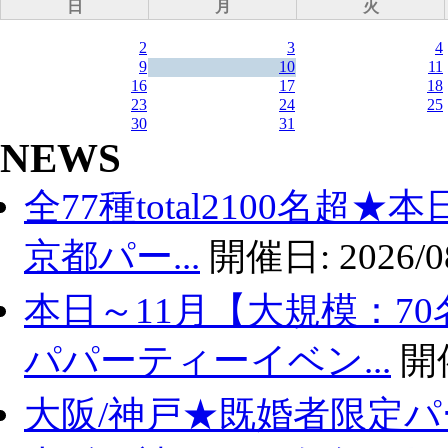
日
月
火
2
3
4
9
10
11
16
17
18
23
24
25
30
31
NEWS
全77種total2100名超
京都パー...
開催日:
2026/0
本日～11月【大規模：70
パパーティーイベン...
開
大阪/神戸★既婚者限定