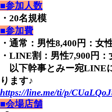
■参加人数
・20名規模
■参加費
・通常：男性8,400円：女性2
・LINE割：男性7,900円：女
以下幹事とみー宛LINE
ります♪
https://line.me/ti/p/CUaLQoJ
■会場店舗