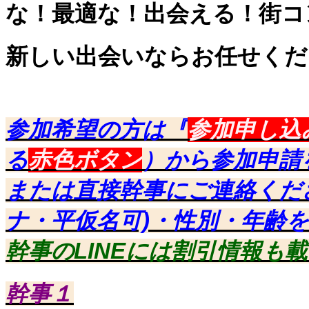
な！最適な！出会える！街コ
新しい出会いならお任せくだ
参加希望の方は『
参加申し込
る
赤色ボタン
）から参加申請
または直接幹事にご連絡くだ
ナ・平仮名可)・性別・年齢
幹事のLINEには割引情報も
幹事１