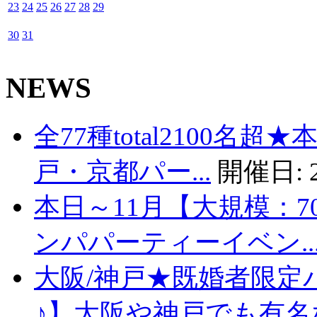
23
24
25
26
27
28
29
30
31
NEWS
全77種total2100名
戸・京都パー...
開催日:
本日～11月【大規模：7
ンパパーティーイベン..
大阪/神戸★既婚者限定
♪】大阪や神戸でも有名な