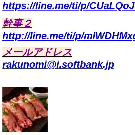
https://line.me/ti/p/CUaLQoJ
幹事２
http://line.me/ti/p/mIWDHM
メールアドレス
rakunomi@i.softbank.jp