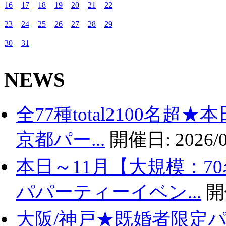
16
17
18
19
20
21
22
23
24
25
26
27
28
29
30
31
NEWS
全77種total2100名
京都パー...
開催日:
2026/0
本日～11月【大規模：7
パパーティーイベン...
開
大阪/神戸★既婚者限定