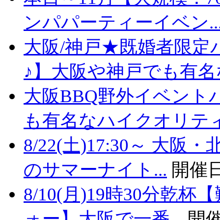
ンパパーティーイベン..
大阪/神戸★既婚者限定
♪】大阪や神戸でも有名な
大阪BBQ野外イベント
も有名なハイクオリティバ
8/22(土)17:30～
のサマーナイト...
開催日
8/10(月)19時30分
ォー】大阪で一番...
開催