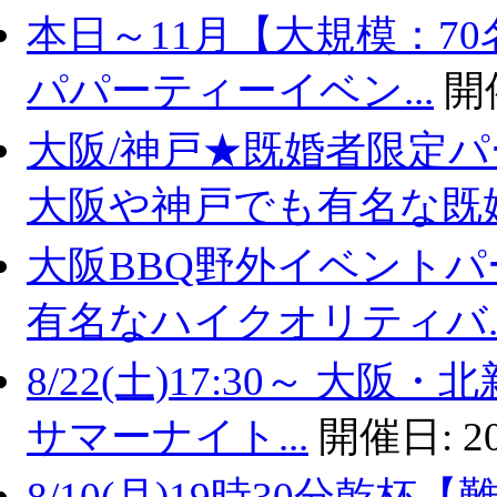
本日～11月【大規模：70
パパーティーイベン...
開
大阪/神戸★既婚者限定
大阪や神戸でも有名な既婚.
大阪BBQ野外イベントパ
有名なハイクオリティバ..
8/22(土)17:30～ 
サマーナイト...
開催日:
2
8/10(月)19時30分乾