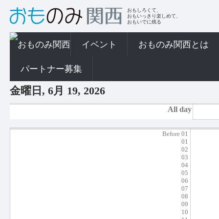
おもしろくて、
おもいっきり楽しめて、
おもいでに残る
イベント
おものみ関西とは
パートナー募集
金曜日, 6月 19, 2026
All day
Before 01
01
02
03
04
05
06
07
08
09
10