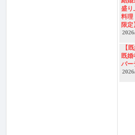
結婚
盛り
料理
限定
2026
【既
既婚
パー
2026