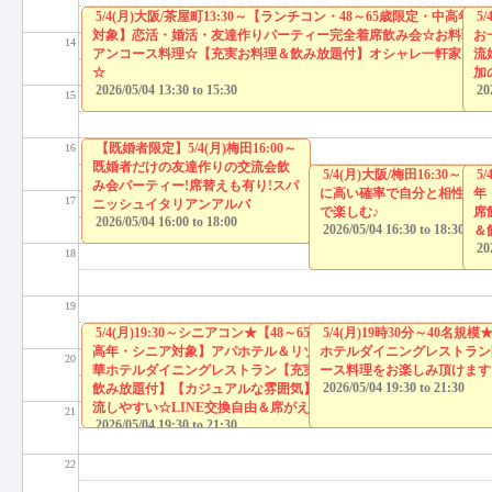
5/4(月)大阪/茶屋町13:30～【ランチコン・48～65歳限定・中高年
5
対象】恋活・婚活・友達作りパーティー完全着席飲み会☆お料理は
お
14
アンコース料理☆【充実お料理＆飲み放題付】オシャレ一軒家カフ
流
☆
加
2026/05/04
13:30
to
15:30
20
15
【既婚者限定】5/4(月)梅田16:00～
16
既婚者だけの友達作りの交流会飲
5/4(月)大阪/梅田16:3
5
み会パーティー!席替えも有り!スパ
に高い確率で自分と相性の良
年
17
ニッシュイタリアンアルバ
で楽しむ♪
席
2026/05/04
16:00
to
18:00
2026/05/04
16:30
to
18:30
＆
20
18
19
5/4(月)19:30～シニアコン★【48～65歳限定・中
5/4(月)19時30分～40
高年・シニア対象】アパホテル＆リゾートの豪
ホテルダイニングレストラン
20
華ホテルダイニングレストラン【充実お料理＆
ース料理をお楽しみ頂けます
2026/05/04
19:30
to
21:30
飲み放題付】【カジュアルな雰囲気】だから交
流しやすい☆LINE交換自由＆席がえあり！
21
2026/05/04
19:30
to
21:30
22