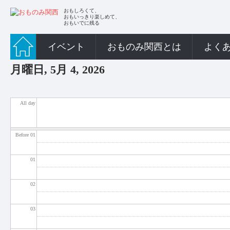
おもしろくて、
おもいっきり楽しめて、
おもいでに残る
イベント
おものみ関西とは
よく
月曜日, 5月 4, 2026
All day
Before 01
01
02
03