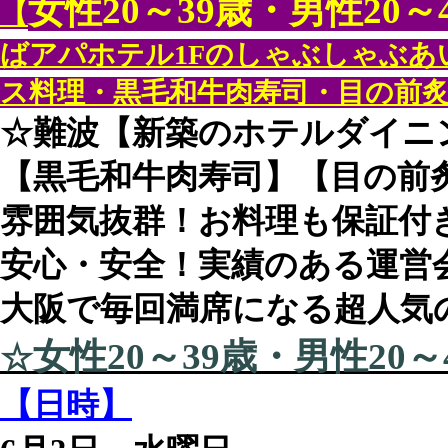
女性20～39歳・男性20～
【
ばアパホテル1Fのしゃぶしゃぶあ
ス料理・黒毛和牛肉寿司・目の前
☆難波【新築のホテルダイニ
【黒毛和牛肉寿司】【目の前
雰囲気抜群！お料理も保証付
安心・安全！実績のある運営
大阪で毎回満席になる超人気
女性20～39歳・男性20～
☆
【日時】