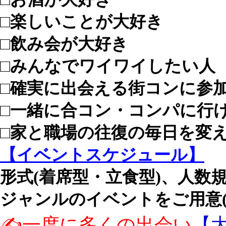
□楽しいことが大好き
□飲み会が大好き
□みんなでワイワイしたい人
□確実に出会える街コンに参
□一緒に合コン・コンパに行
□家と職場の往復の毎日を変
【イベントスケジュール】
形式(着席型・立食型)、人数
ジャンルのイベントをご用意(^
✍️一度に多くの出会い
【大