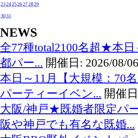
23
24
25
26
27
28
29
30
31
NEWS
全77種total2100名超★
都パー...
開催日:
2026/08/06
本日～11月【大規模：70
パーティーイベン...
開催日
大阪/神戸★既婚者限定パ
阪や神戸でも有名な既婚...