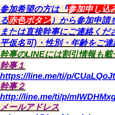
参加希望の方は『
参加申し込
る
赤色ボタン
）から参加申請
または直接幹事にご連絡くだ
平仮名可)・性別・年齢をご連
幹事のLINEには割引情報も載
幹事１
https://line.me/ti/p/CUaLQoJ
幹事２
http://line.me/ti/p/mIWDHMx
メールアドレス