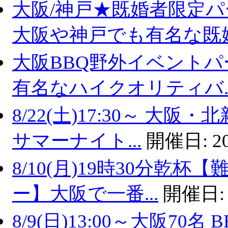
大阪/神戸★既婚者限定
大阪や神戸でも有名な既婚.
大阪BBQ野外イベントパ
有名なハイクオリティバ..
8/22(土)17:30～ 
サマーナイト...
開催日:
2
8/10(月)19時30分乾
ー】大阪で一番...
開催日
8/9(日)13:00～大阪7