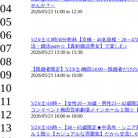
04
せんか？～
2026/05/23
11:00
to
12:30
05
06
5/23(土)13時30分乾杯【京橋・40名規模・
07
活・婚活party☆【真剣婚活男女】で楽しむ♪
2026/05/23
13:30
to
15:30
08
【既婚者限定】5/23(土)梅田14:00～既婚
09
2026/05/23
14:00
to
16:00
10
11
5/23(土)16時～【女性20～38歳・男性2
コンイベント梅田芸術劇場メインホール１階☆
12
2026/05/23
16:00
to
18:00
13
5/23(土)16時～【48～65歳限定★中高年
ル１階☆【カジュアルな雰囲気】だから交流しや