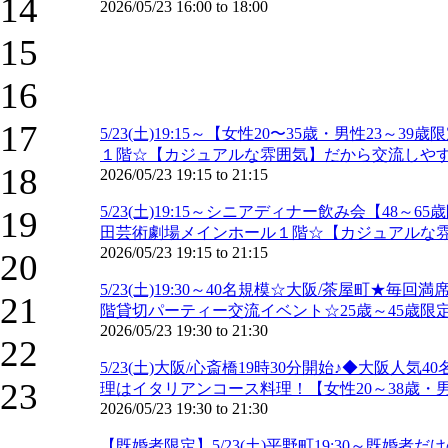
14
2026/05/23
16:00
to
18:00
15
16
17
5/23(土)19:15～【女性20〜35歳・男性
１階☆【カジュアルな雰囲気】だから交流しやす
18
2026/05/23
19:15
to
21:15
5/23(土)19:15～シニアディナー飲み会【
19
田芸術劇場メインホール１階☆【カジュアルな雰
2026/05/23
19:15
to
21:15
20
5/23(土)19:30～40名規模☆大阪/茶屋町★
21
階貸切パーティー交流イベント☆25歳～45歳限定
2026/05/23
19:30
to
21:30
22
5/23(土)大阪/心斎橋19時30分開始♪◆大
23
理はイタリアンコース料理！【女性20～38歳・男
2026/05/23
19:30
to
21:30
【既婚者限定】5/23(土)平野町19:30～既婚