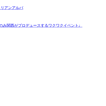
タリアンアルバ
るおものみ関西がプロデュースするワクワクイベント♩