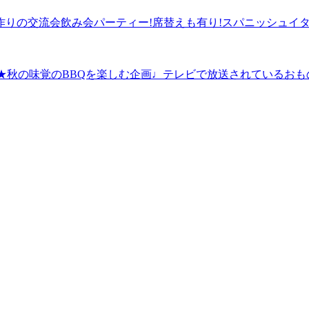
の友達作りの交流会飲み会パーティー!席替えも有り!スパニッシュイ
Qイベント★秋の味覚のBBQを楽しむ企画♩テレビで放送されてい