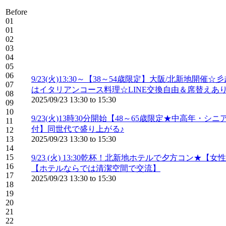
Before
01
01
02
03
04
05
06
9/23(火)13:30～【38～54歳限定】大阪/北
07
はイタリアンコース料理☆LINE交換自由＆席替えあ
08
2025/09/23
13:30
to
15:30
09
10
9/23(火)13時30分開始【48～65歳限定★中
11
付】同世代で盛り上がる♪
12
13
2025/09/23
13:30
to
15:30
14
15
9/23 (火) 13:30乾杯！北新地ホテルで夕方コン
16
【ホテルならでは清潔空間で交流】
17
2025/09/23
13:30
to
15:30
18
19
20
21
22