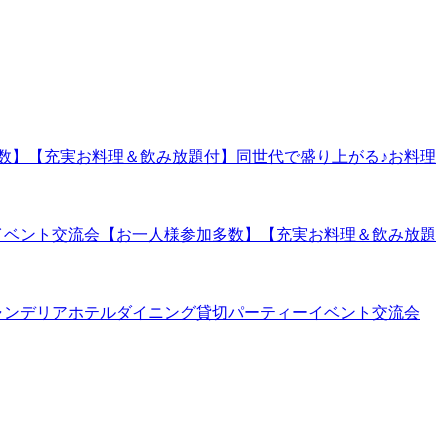
参加多数】【充実お料理＆飲み放題付】同世代で盛り上がる♪お料理
ィーイベント交流会【お一人様参加多数】【充実お料理＆飲み放題
阪超豪華シャンデリアホテルダイニング貸切パーティーイベント交流会