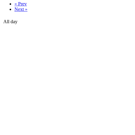
« Prev
Next »
All day