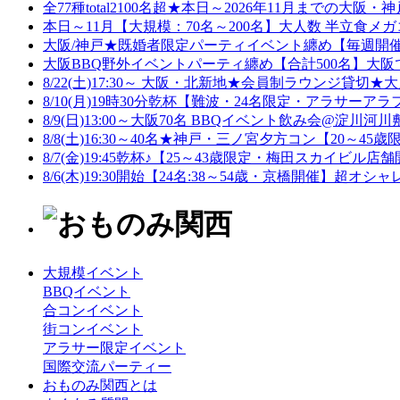
全77種total2100名超★本日～2026年11月までの大阪・神
本日～11月【大規模：70名～200名】大人数 半立食メガ
大阪/神戸★既婚者限定パーティイベント纏め【毎週開催♪
大阪BBQ野外イベントパーティ纏め【合計500名】大阪で
8/22(土)17:30～ 大阪・北新地★会員制ラウンジ貸切★
8/10(月)19時30分乾杯【難波・24名限定・アラサーアラ
8/9(日)13:00～大阪70名 BBQイベント飲み会@淀川河川敷
8/8(土)16:30～40名★神戸・三ノ宮夕方コン【20～45歳
8/7(金)19:45乾杯♪【25～43歳限定・梅田スカイビル店舗
8/6(木)19:30開始【24名:38～54歳・京橋開催】超オシャ
大規模イベント
BBQイベント
合コンイベント
街コンイベント
アラサー限定イベント
国際交流パーティー
おものみ関西とは