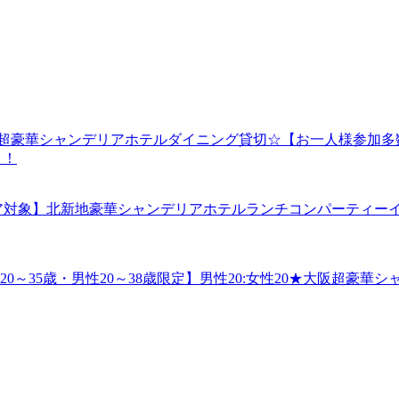
新地開催☆彡超豪華シャンデリアホテルダイニング貸切☆【お一人様
り！
高年・シニア対象】北新地豪華シャンデリアホテルランチコンパーテ
★【女性20～35歳・男性20～38歳限定】男性20:女性20★大