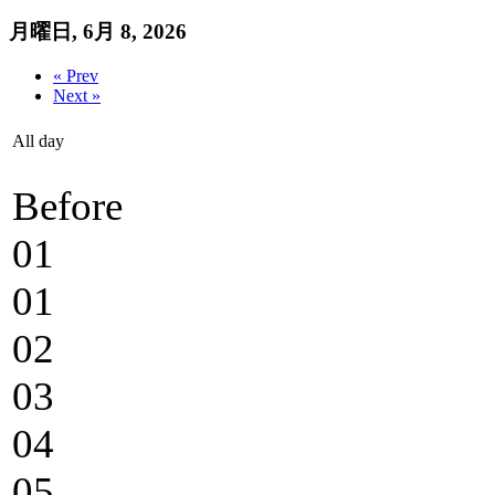
月曜日, 6月 8, 2026
« Prev
Next »
All day
Before
01
01
02
03
04
05