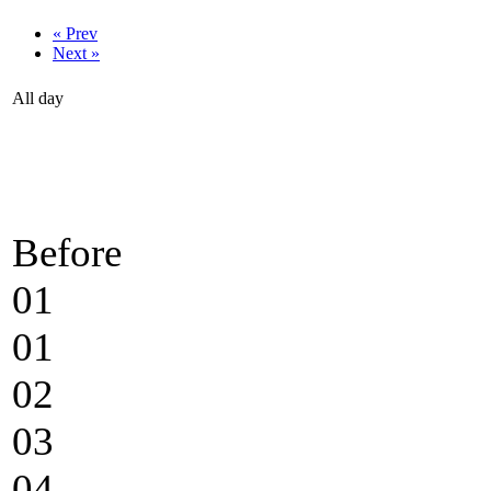
« Prev
Next »
All day
Before
01
01
02
03
04