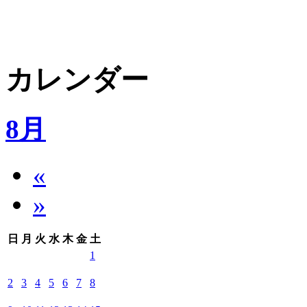
カレンダー
8月
«
»
日
月
火
水
木
金
土
1
2
3
4
5
6
7
8