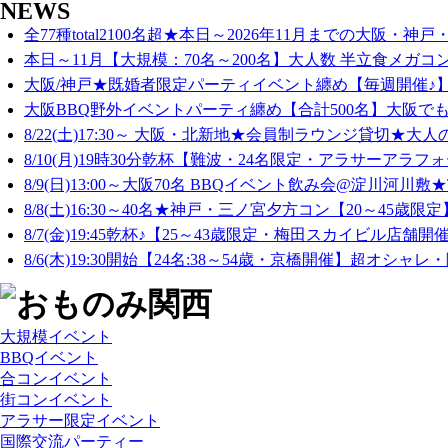
NEWS
全77種total2100名超★本日～2026年11月までの大阪・神戸・
本日～11月【大規模：70名～200名】大人数 半立食メガコン
大阪/神戸★既婚者限定パーティイベント纏め【毎週開催♪】
大阪BBQ野外イベントパーティ纏め【合計500名】大阪でも
8/22(土)17:30～ 大阪・北新地★会員制ラウンジ貸切★大人
8/10(月)19時30分乾杯【難波・24名限定・アラサーアラフォ
8/9(日)13:00～大阪70名 BBQイベント飲み会@淀川河川敷★T
8/8(土)16:30～40名★神戸・三ノ宮夕方コン【20～45歳限定
8/7(金)19:45乾杯♪【25～43歳限定・梅田スカイビル店舗開催
8/6(木)19:30開始【24名:38～54歳・京橋開催】超オシャレ・
大規模イベント
BBQイベント
合コンイベント
街コンイベント
アラサー限定イベント
国際交流パーティー