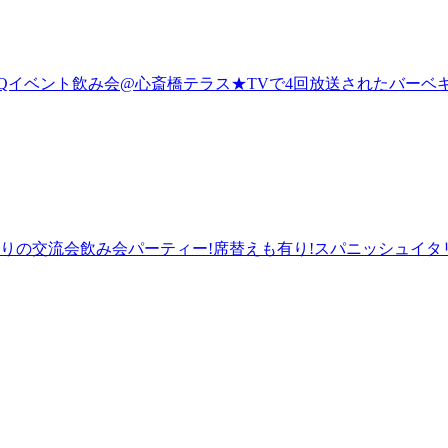
70名 BBQイベント飲み会@心斎橋テラス★TVで4回放送された
友達作りの交流会飲み会パーティー!席替えも有り!スパニッシュイ