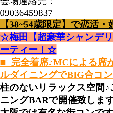
会場連絡先：
09036459837
【38~54歳限定】で恋活・
☆梅田【超豪華シャンデ
ーティー！☆
■□完全着席♪MCによる
ルダイニングでBIG合コンP
柱のないリラックス空間♪
ニングBARで開催致します
大阪では有名な街コンで