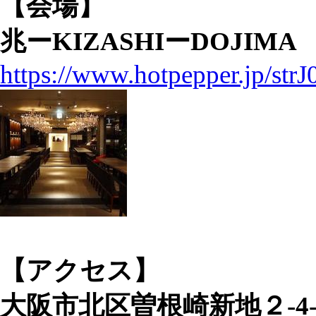
【会場】
兆ーKIZASHIーDOJIMA
https://www.hotpepper.jp/str
【アクセス】
大阪市北区曽根崎新地２-