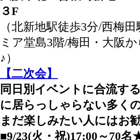
３F
（北新地駅徒歩3分/西梅田
ミア堂島3階/梅田・大阪か
♪）
【二次会】
同日別イベントに合流す
に居らっしゃらない多く
まだ楽しみたい人にはお
■9/23(火・祝)17:00