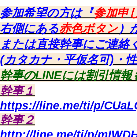
参加希望の方は『
参加申
右側にある
赤色ボタン
）
または直接幹事にご連絡
(カタカナ・平仮名可)・
幹事のLINEには割引情
幹事１
https://line.me/ti/p/CUa
幹事２
http://line.me/ti/p/mIW