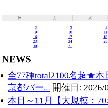
日
月
火
2
3
4
9
10
11
16
17
18
23
24
25
30
31
NEWS
全77種total2100名
京都パー...
開催日:
2026/0
本日～11月【大規模：7