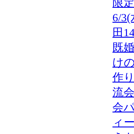
限
6/3
田14
既
け
作
流
会
ィー