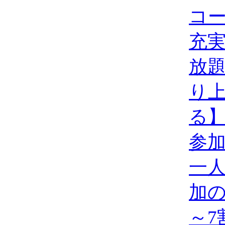
コ
充
放
り
る
参
一
加の
～7