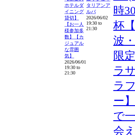
ホテルダ
タリアンア
時3
イニング
ルバ
2026/06/02
貸切】
杯
19:30
to
【お一人
21:30
様参加多
数】【カ
波・
ジュアル
な雰囲
限
気】
2026/06/01
ラ
19:30
to
21:30
ラ
ー
で
会