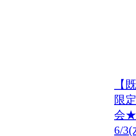
【
限
会
6/3