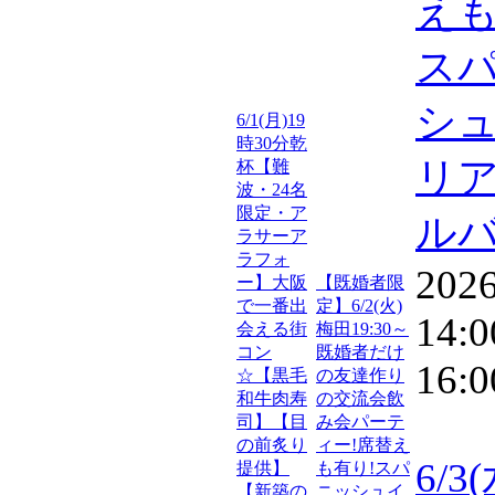
えも
ス
シ
6/1(月)19
時30分乾
リ
杯【難
波・24名
限定・ア
ル
ラサーア
ラフォ
2026
ー】大阪
【既婚者限
で一番出
定】6/2(火)
14:0
会える街
梅田19:30～
コン
既婚者だけ
16:0
☆【黒毛
の友達作り
和牛肉寿
の交流会飲
司】【目
み会パーテ
の前炙り
ィー!席替え
6/3
提供】
も有り!スパ
【新築の
ニッシュイ