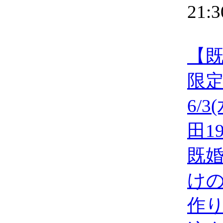
21:3
【
限
6/3
田19
既
け
作