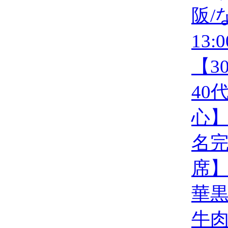
阪/
13:
【3
40
心】
名
席
華
牛