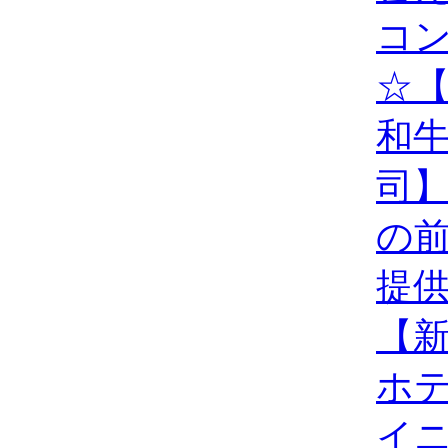
コ
☆
和
司
の
提
【
ホ
イ