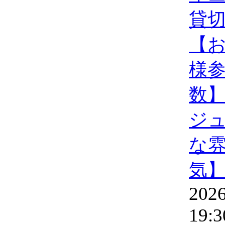
貸
【
様
数
ジ
な
気
2026
19:3