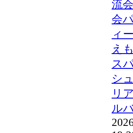
流
会
ィー
えも
ス
シ
リ
ル
2026