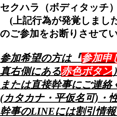
セクハラ（ボディタッチ
(上記行為が発覚しまし
のご参加をお断りさせてい
参加希望の方は『
参加申
真右側にある
赤色ボタン
または直接幹事にご連絡
(カタカナ・平仮名可)・
幹事のLINEには割引情