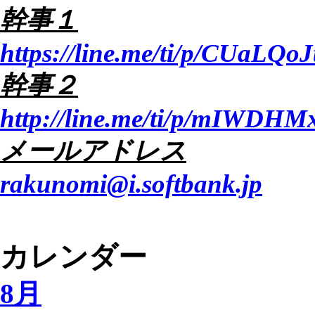
幹事１
https://line.me/ti/p/CUaLQoJ
幹事２
http://line.me/ti/p/mIWDH
メールアドレス
rakunomi@i.softbank.jp
カレンダー
8月