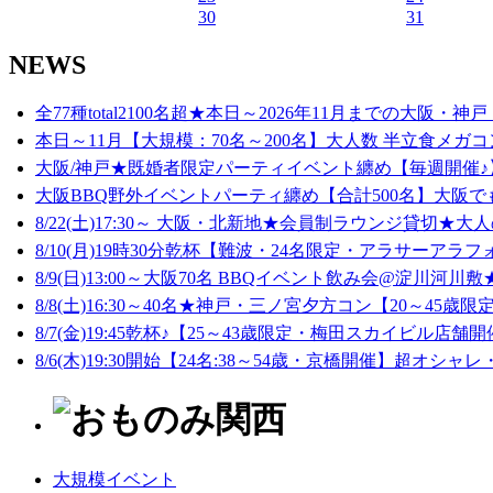
30
31
NEWS
全77種total2100名超★本日～2026年11月までの大阪・神戸
本日～11月【大規模：70名～200名】大人数 半立食メガコ
大阪/神戸★既婚者限定パーティイベント纏め【毎週開催♪】
大阪BBQ野外イベントパーティ纏め【合計500名】大阪でも
8/22(土)17:30～ 大阪・北新地★会員制ラウンジ貸切★大人
8/10(月)19時30分乾杯【難波・24名限定・アラサーアラフ
8/9(日)13:00～大阪70名 BBQイベント飲み会@淀川河川敷★
8/8(土)16:30～40名★神戸・三ノ宮夕方コン【20～45歳限定
8/7(金)19:45乾杯♪【25～43歳限定・梅田スカイビル店舗開
8/6(木)19:30開始【24名:38～54歳・京橋開催】超オシャレ
大規模イベント