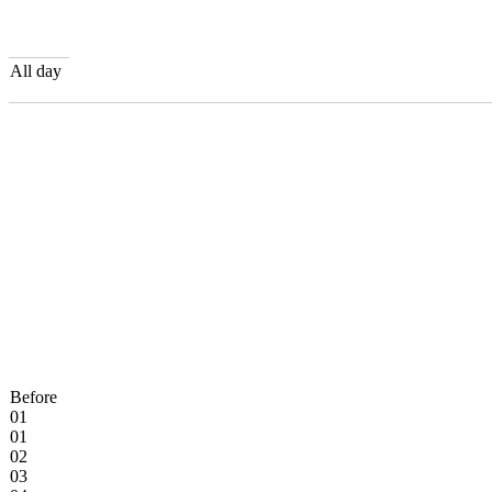
All day
Before
01
01
02
03