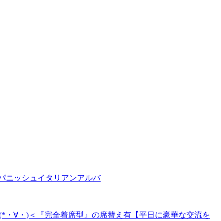
!スパニッシュイタリアンアルバ
状(*・∀・)＜『完全着席型』の席替え有【平日に豪華な交流を