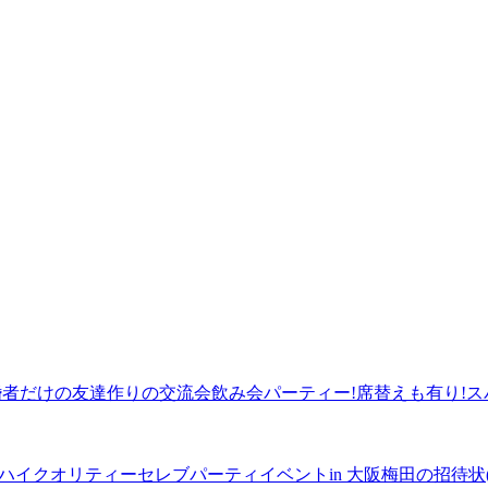
30～既婚者だけの友達作りの交流会飲み会パーティー!席替えも有り
大阪ハイクオリティーセレブパーティイベントin 大阪梅田の招待