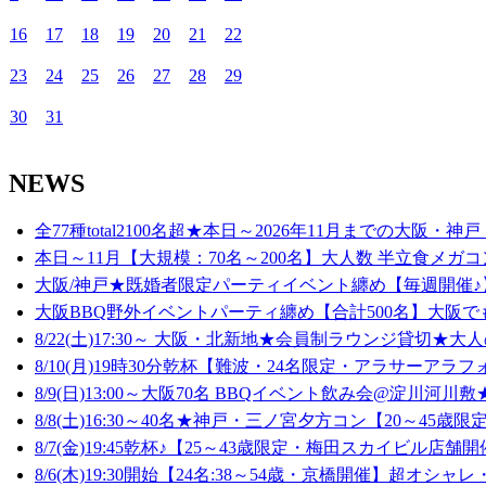
16
17
18
19
20
21
22
23
24
25
26
27
28
29
30
31
NEWS
全77種total2100名超★本日～2026年11月までの大阪・神戸
本日～11月【大規模：70名～200名】大人数 半立食メガコ
大阪/神戸★既婚者限定パーティイベント纏め【毎週開催♪】
大阪BBQ野外イベントパーティ纏め【合計500名】大阪でも
8/22(土)17:30～ 大阪・北新地★会員制ラウンジ貸切★大人
8/10(月)19時30分乾杯【難波・24名限定・アラサーアラフ
8/9(日)13:00～大阪70名 BBQイベント飲み会@淀川河川敷★
8/8(土)16:30～40名★神戸・三ノ宮夕方コン【20～45歳限定
8/7(金)19:45乾杯♪【25～43歳限定・梅田スカイビル店舗開
8/6(木)19:30開始【24名:38～54歳・京橋開催】超オシャレ