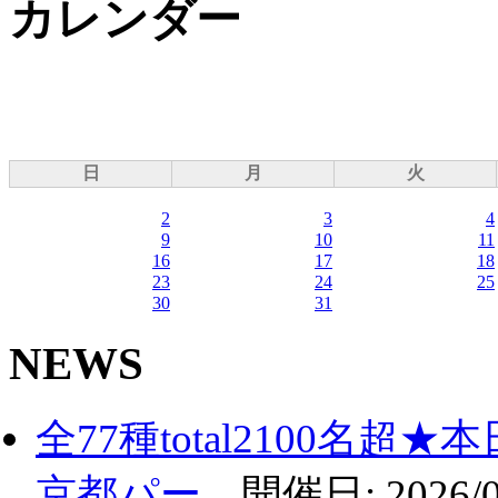
カレンダー
日
月
火
2
3
4
9
10
11
16
17
18
23
24
25
30
31
NEWS
全77種total2100名
京都パー...
開催日:
2026/0