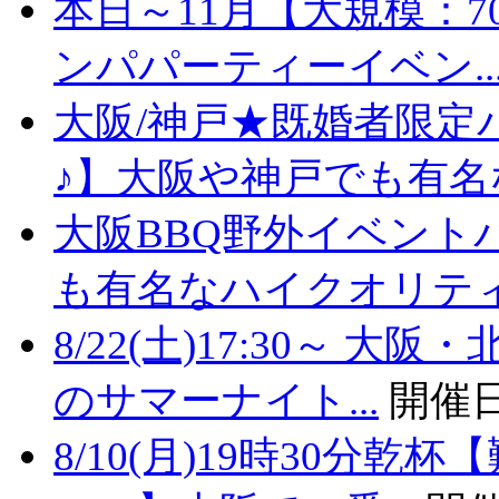
本日～11月【大規模：7
ンパパーティーイベン..
大阪/神戸★既婚者限定
♪】大阪や神戸でも有名な
大阪BBQ野外イベント
も有名なハイクオリティバ
8/22(土)17:30～
のサマーナイト...
開催日
8/10(月)19時30分