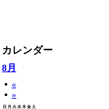
カレンダー
8月
«
»
日
月
火
水
木
金
土