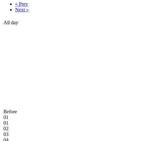
« Prev
Next »
All day
Before
01
01
02
03
04