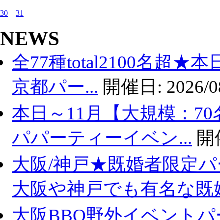
30
31
NEWS
全77種total2100名超
京都パー...
開催日:
2026/0
本日～11月【大規模：70
パパーティーイベン...
開
大阪/神戸★既婚者限定
大阪や神戸でも有名な既婚.
大阪BBQ野外イベントパ