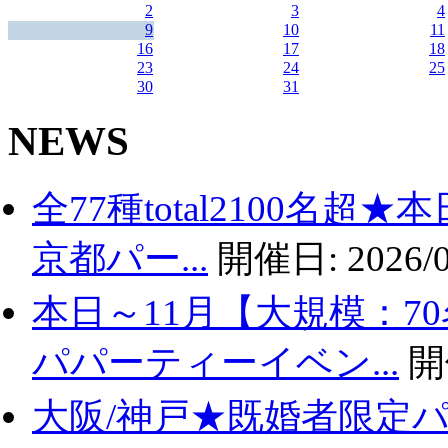
2
3
4
9
10
11
16
17
18
23
24
25
30
31
NEWS
全77種total2100名
京都パー...
開催日:
2026/0
本日～11月【大規模：7
パパーティーイベン...
開
大阪/神戸★既婚者限定