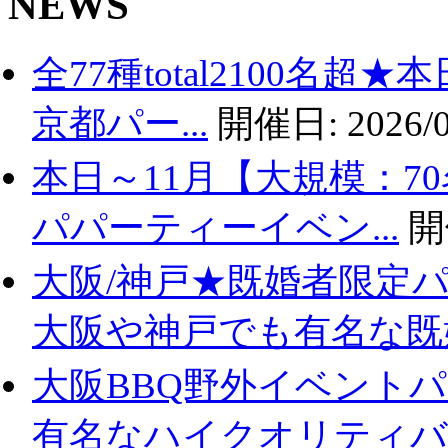
NEWS
全77種total2100名
京都パー...
開催日:
2026/0
本日～11月【大規模：7
パパーティーイベン...
開
大阪/神戸★既婚者限定
大阪や神戸でも有名な既婚.
大阪BBQ野外イベントパ
有名なハイクオリティバ..