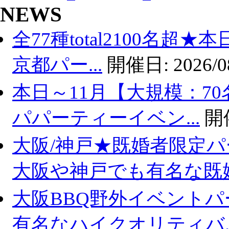
NEWS
17
全77種total2100名超
18
京都パー...
開催日:
2026/0
19
5/14(木)19:30開始【24名:38～54歳・京橋開催】超オシャレ・隠れ家レストラン
本日～11月【大規模：70
ベント交流会【コース料理+飲み放題】お友達も沢山作れる(^^♪
20
2026/05/14
19:30
to
21:30
パパーティーイベン...
開
21
大阪/神戸★既婚者限定
22
大阪や神戸でも有名な既婚.
23
大阪BBQ野外イベントパ
有名なハイクオリティバ..