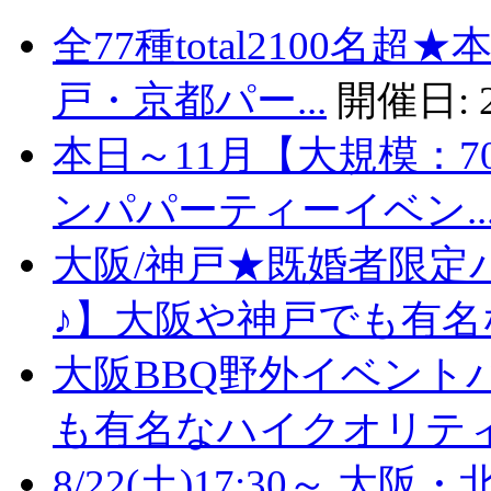
全77種total2100名
戸・京都パー...
開催日:
本日～11月【大規模：7
ンパパーティーイベン..
大阪/神戸★既婚者限定
♪】大阪や神戸でも有名な
大阪BBQ野外イベント
も有名なハイクオリティバ
8/22(土)17:30～