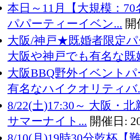
本日～11月【大規模：70
パパーティーイベン...
開
大阪/神戸★既婚者限定
大阪や神戸でも有名な既婚.
大阪BBQ野外イベントパ
有名なハイクオリティバ..
8/22(土)17:30～ 
サマーナイト...
開催日:
2
8/10(月)19時30分乾