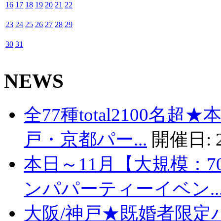
16
17
18
19
20
21
22
23
24
25
26
27
28
29
30
31
NEWS
全77種total2100名
戸・京都パー...
開催日:
本日～11月【大規模：7
ンパパーティーイベン..
大阪/神戸★既婚者限定