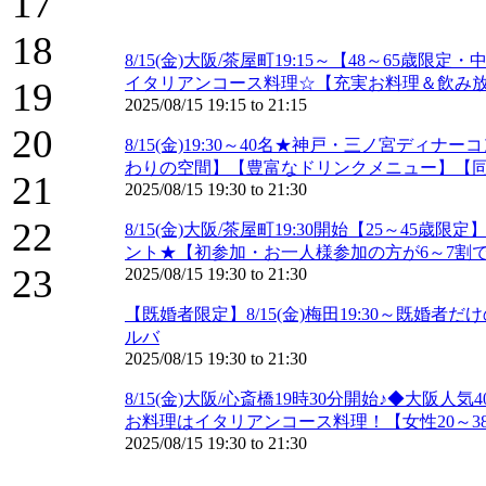
17
18
8/15(金)大阪/茶屋町19:15～【48～6
イタリアンコース料理☆【充実お料理＆飲み
19
2025/08/15
19:15
to
21:15
20
8/15(金)19:30～40名★神戸・三ノ宮デ
わりの空間】【豊富なドリンクメニュー】【同
21
2025/08/15
19:30
to
21:30
22
8/15(金)大阪/茶屋町19:30開始【25～
ント★【初参加・お一人様参加の方が6～7割で
23
2025/08/15
19:30
to
21:30
【既婚者限定】8/15(金)梅田19:30～既
ルバ
2025/08/15
19:30
to
21:30
8/15(金)大阪/心斎橋19時30分開始♪◆
お料理はイタリアンコース料理！【女性20～38
2025/08/15
19:30
to
21:30