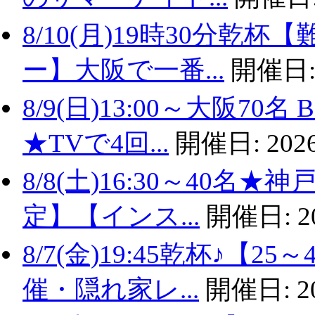
8/10(月)19時30分
ー】大阪で一番...
開催日
8/9(日)13:00～大阪
★TVで4回...
開催日:
2026
8/8(土)16:30～40名
定】【インス...
開催日:
2
8/7(金)19:45乾杯♪
催・隠れ家レ...
開催日:
2