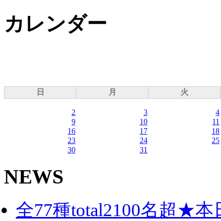
カレンダー
日
月
火
2
3
4
9
10
11
16
17
18
23
24
25
30
31
NEWS
全77種total2100名