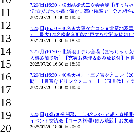
7/20(日)16:30～梅田結婚式二次会会場【
11
切)☆彡ぽちゃ婚で遥かに高い確率で自分と相性
2025/07/20
16:30
to
18:30
12
7/20(日)16:30～40名★大阪夕方コン★北
13
り！最大120名様収容可能な巨大な空間を貸切してB
2025/07/20
16:30
to
18:30
14
7/21(月)16:30～北新地ホテル会場【ぽっ
人様参加多数】【充実お料理＆飲み放題付】同世
15
2025/07/20
16:30
to
18:30
16
7/20(日)16:30～40名★神戸・三ノ宮夕方
間】【豊富なドリンクメニュー】【同世代】で楽
17
2025/07/20
16:30
to
18:30
18
19
7/20(日)18時00分開幕♩【24名:38～5
イベント交流会【コース料理+飲み放題】お友達も
20
2025/07/20
18:00
to
20:00