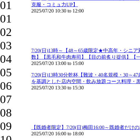
01
克服・コミュ力UP】
2025/07/20
10:30
to
12:00
01
02
03
7/20(日)13時～【48～65歳限定★中高年
04
数】【黒毛和牛肉寿司】【目の前炙り提供】【
2025/07/20
13:00
to
15:00
05
7/20(日)13時30分乾杯【難波・40名規模・
を基調とした店内空間・飲み放題コース料理・
06
2025/07/20
13:30
to
15:30
07
08
09
【既婚者限定】7/20(日)梅田16:00～既婚
2025/07/20
16:00
to
18:00
10