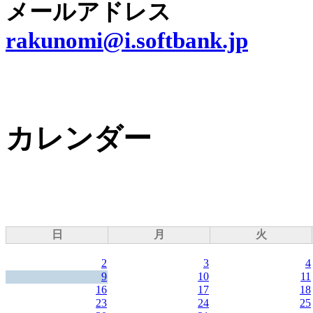
メールアドレス
rakunomi@i.softbank.jp
カレンダー
日
月
火
2
3
4
9
10
11
16
17
18
23
24
25