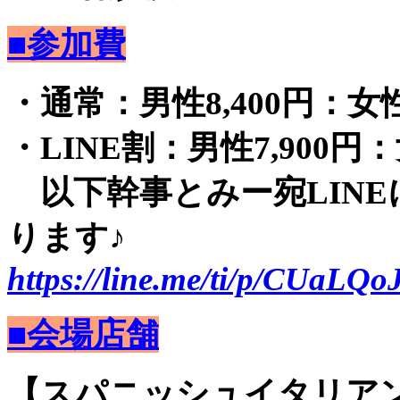
■参加費
・通常：男性8,400円：女性2
・LINE割：男性7,900円：
以下幹事とみー宛LINE
ります♪
https://line.me/ti/p/CUaLQo
■会場店舗
【スパニッシュイタリアン