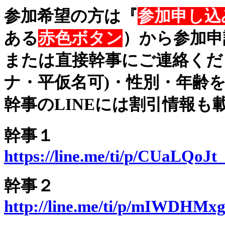
参加希望の方は『
参加申し込
ある
赤色ボタン
）から参加申
または直接幹事にご連絡くだ
ナ・平仮名可)・性別・年齢
幹事のLINEには割引情報も
幹事１
https://line.me/ti/p/CUaLQoJt
幹事２
http://line.me/ti/p/mIWDHMx