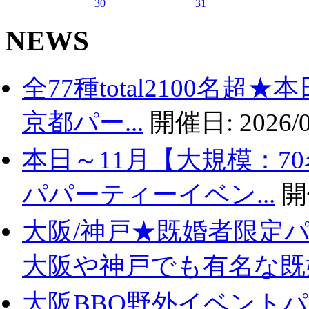
30
31
NEWS
全77種total2100名
京都パー...
開催日:
2026/0
本日～11月【大規模：7
パパーティーイベン...
開
大阪/神戸★既婚者限定
大阪や神戸でも有名な既婚.
大阪BBQ野外イベントパ