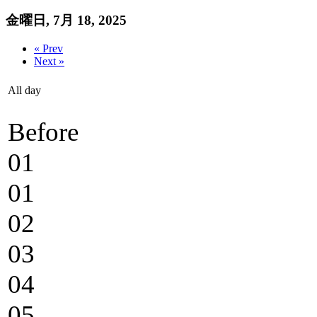
金曜日, 7月 18, 2025
« Prev
Next »
All day
Before
01
01
02
03
04
05