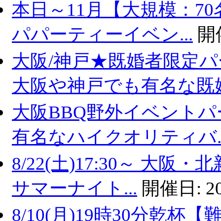
本日～11月【大規模：70
パパーティーイベン...
開
大阪/神戸★既婚者限定
大阪や神戸でも有名な既婚.
大阪BBQ野外イベントパ
有名なハイクオリティバ..
8/22(土)17:30～ 
サマーナイト...
開催日:
2
8/10(月)19時30分乾