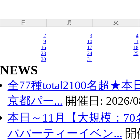
日
月
火
2
3
4
9
10
11
16
17
18
23
24
25
30
31
NEWS
全77種total2100名超
京都パー...
開催日:
2026/0
本日～11月【大規模：70
パパーティーイベン...
開