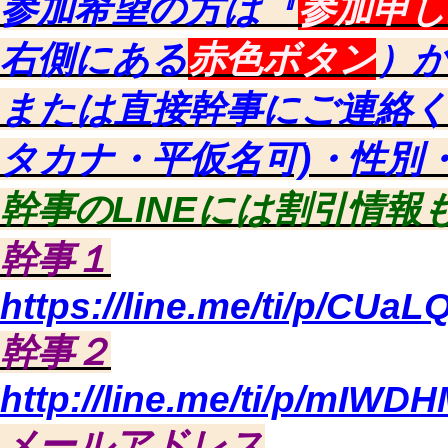
参加希望の方は『
参加申し
右側にある
赤色ボタン
）
または直接幹事にご連絡く
タカナ・平仮名可)・性別
幹事のLINEには割引情報
幹事１
https://line.me/ti/p/CUaL
幹事２
http://line.me/ti/p/mIW
メールアドレス