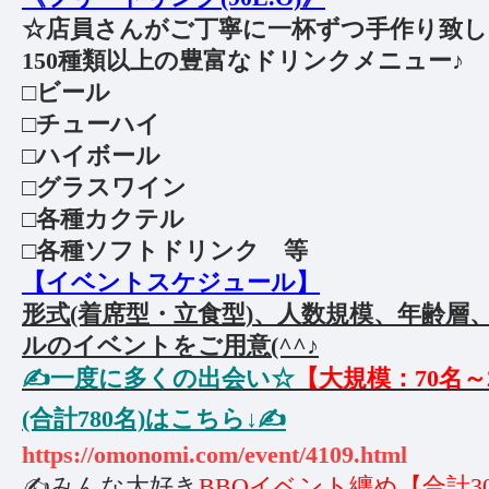
☆店員さんがご丁寧に一杯ずつ手作り致し
150種類以上の豊富なドリンクメニュー♪
□ビール
□チューハイ
□ハイボール
□グラスワイン
□各種カクテル
□各種ソフトドリンク 等
【イベントスケジュール】
形式(着席型・立食型)、人数規模、年齢層
ルのイベントをご用意(^^♪
✍️一度に多くの出会い☆
【大規模：70名～
(合計780名)はこちら↓✍️
https://omonomi.com/event/4109.html
✍️みんな大好き
BBQイベント纏め【合計3