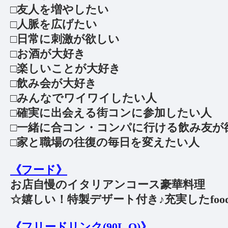
□友人を増やしたい
□人脈を広げたい
□日常に刺激が欲しい
□お酒が大好き
□楽しいことが大好き
□飲み会が大好き
□みんなでワイワイしたい人
□確実に出会える街コンに参加したい人
□一緒に合コン・コンパに行ける飲み友が
□家と職場の往復の毎日を変えたい人
《フード》
お店自慢のイタリアンコース豪華料理
☆嬉しい！特製デザート付き♪
充実したfo
《フリードリンク(90L.O)》