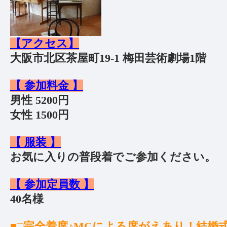
【アクセス】
大阪市北区茶屋町19-1 梅田芸術劇場1階
【 参加料金 】
男性 5200円
女性 1500円
【 服装 】
お気に入りの普段着でご参加ください。
【 参加定員数 】
40名様
■□完全着席♪MCによる席がえあり！結婚