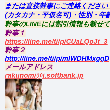
または直接幹事にご連絡ください
(カタカナ・平仮名可)・性別・年
幹事のLINEには割引情報も載せ
幹事１
https://line.me/ti/p/CUaLQoJt_3
幹事２
http://line.me/ti/p/mIWDHMxgqD
メールアドレス
rakunomi@i.softbank.jp