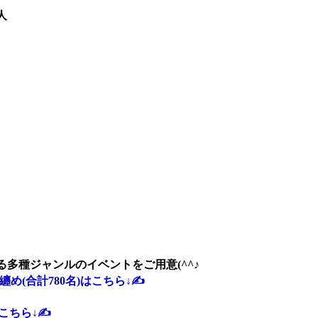
人
多種ジャンルのイベントをご用意(^^♪
纏め(合計780名)はこちら↓✍️
こちら↓✍️