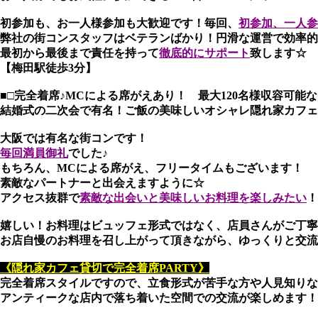
初参加も、お一人様参加も大歓迎です！毎回、
初参加、一人参
弊社の街コンスタッフはベテランばかり！円滑な運営で効率的
最初から最後まで責任を持って
徹底的にサポート
致します☆
【梅田駅徒歩3分】
■□完全着席♪MCによる席がえあり！ 最大120名様収容可能な
結婚式の二次会で有名！ご飯の美味しいオシャレ隠れ家カフェ
大阪では有名な街コンです！
毎回満員御礼
でした♪
もちろん、MCによる席がえ、フリータイムもございます！
素敵なパートナーと出会えますように☆
アクセス抜群で
素敵な出会いと美味しいお料理を楽しみたい
！
嬉しい！お料理はビュッフェ形式ではなく、店員さんがご丁寧
お店自慢のお料理を召し上がって頂きながら、ゆっくりと交流
《隠れ家カフェ貸切で完全着席PARTY》
完全着席スタイルですので、立食形式が苦手な方や人見知りな
アンティークな店内で落ち着いた空間での交流が楽しめます！