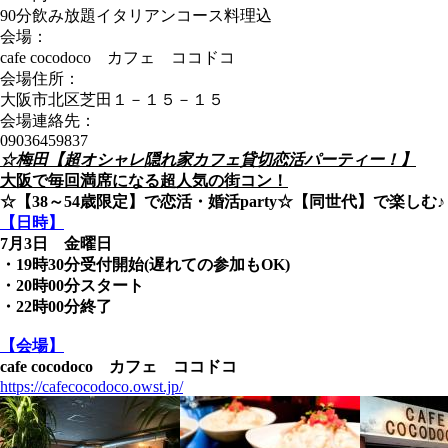
90分飲み放題イタリアンコース料理込
会場：
cafe cocodoco カフェ ココドコ
会場住所：
大阪市北区芝田１－１５－１５
会場連絡先：
09036459837
☆梅田【超オシャレ隠れ家カフェ貸切恋活パーティー！】
大阪で毎回満席になる超人気の街コン！
☆【38～54歳
限定】で恋活・婚活party☆【同世代】で楽しむ♪
【日時】
7月3日 金曜日
・19時30分受付開始(遅れての参加もOK)
・20時00分スタート
・22時00分終了
【会場】
cafe cocodoco カフェ ココドコ
https://cafecocodoco.owst.jp/