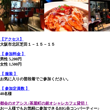
【アクセス】
大阪市北区芝田１－１５－１５
【 参加料金 】
男性 5,200円
女性 1,500円
【 服装 】
お気に入りの普段着でご参加ください。
【 参加定員数 】
40名様
都会のオアシス♪茶屋町の超オシャレカフェ貸切！
お一人様でもお気軽に参加できるBIG合コンパーティー♪