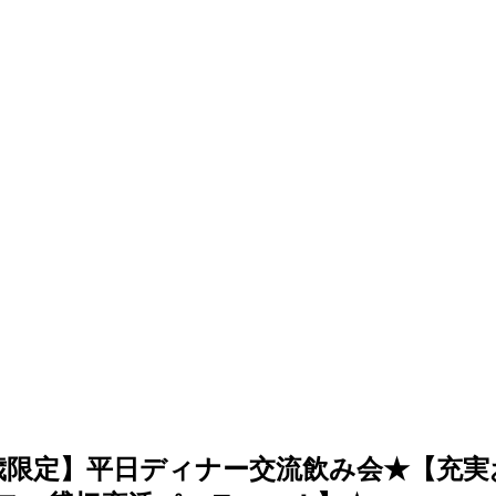
0【38～54歳限定】平日ディナー交流飲み会★