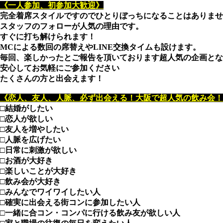
《一人参加、初参加大歓迎》
完全着席スタイルですのでひとりぼっちになることはありませ
スタッフのフォローが人気の理由です。
すぐに打ち解けられます！
MCによる数回の席替えやLINE交換タイムも設けます。
毎回、楽しかったとご報告を頂いております超人気の企画とな
安心してお気軽にご参加ください
たくさんの方と出会えます！
《恋人、友人、人脈、必ず出会える！大阪で超人気の飲み会！
□結婚がしたい
□恋人が欲しい
□友人を増やしたい
□人脈を広げたい
□日常に刺激が欲しい
□お酒が大好き
□楽しいことが大好き
□飲み会が大好き
□みんなでワイワイしたい人
□確実に出会える街コンに参加したい人
□一緒に合コン・コンパに行ける飲み友が欲しい人