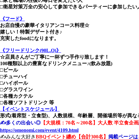
□家と職場の往復の毎日を変えたい人
□衛星対策万全の安心して参加できるパーティーに参加したい
《フード》
お店自慢の豪華イタリアンコース料理☆
嬉しい！特製デザート付き♪
充実したfoodになります。
《フリードリンク(90L.O)》
☆店員さんがご丁寧に一杯ずつ手作り致します！
100種類以上の豊富なドリンクメニュー♪(飲み放題)
□ビール
□チューハイ
□ハイボール
□グラスワイン
□各種カクテル
□各種ソフトドリンク 等
【イベントスケジュール】
形式(着席型・立食型)、人数規模、年齢層、開催場所等が異なる
✍️多くの出会い◎
【大規模：70名～200名】大人数 半立食企画
https://omonomi.com/event/4109.html
✍️みんな大好き
BBQイベント纏め【合計300名】
掲載ページは