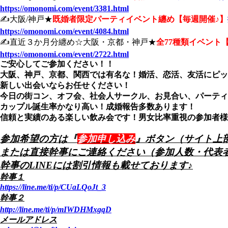
https://omonomi.com/event/3381.html
✍️大阪/神戸★
既婚者限定パーティイベント纏め【毎週開催♪】
https://omonomi.com/event/4084.html
✍️直近３か月分纏め☆大阪・京都・神戸★
全77種類イベント【
https://omonomi.com/event/2722.html
ご安心してご参加ください！！
大阪、神戸、京都、関西では有名な！婚活、恋活、友活にピッ
新しい出会いならお任せください！
今日の街コン、オフ会、社会人サークル、お見合い、パーティ
カップル誕生率かなり高い！成婚報告多数あります！
信頼と実績のある楽しい飲み会です！男女比率重視の参加者様の
参加希望の方は『
参加申し込み
』ボタン（サイト上
または直接幹事にご連絡ください（参加人数・代表者
幹事のLINEには割引情報も載せております♪
幹事１
https://line.me/ti/p/CUaLQoJt_3
幹事２
http://line.me/ti/p/mIWDHMxgqD
メールアドレス