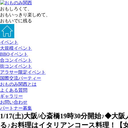
おもしろくて、
おもいっきり楽しめて、
おもいでに残る
イベント
大規模イベント
BBQイベント
合コンイベント
街コンイベント
アラサー限定イベント
国際交流パーティー
おものみ関西とは
よくある質問
ギャラリー
お問い合わせ
パートナー募集
1/17(土)大阪/心斎橋19時30分開始
る♪お料理はイタリアンコース料理！【女性