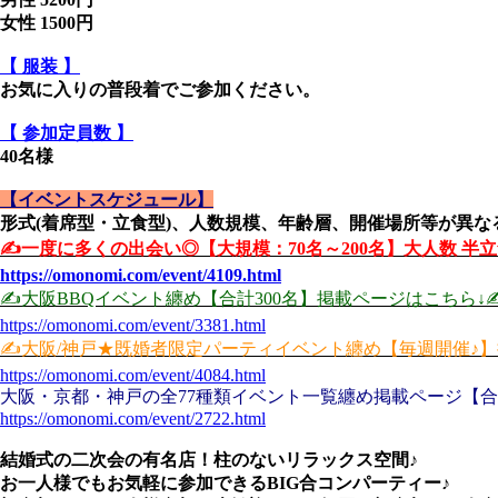
女性 1500円
【 服装 】
お気に入りの普段着でご参加ください。
【 参加定員数 】
40名様
【イベントスケジュール】
形式(着席型・立食型)、人数規模、年齢層、開催場所等が異なる
✍️一度に多くの出会い◎【大規模：70名～200名】大人数 半
https://omonomi.com/event/4109.html
✍️大阪BBQイベント纏め【合計300名】掲載ページはこちら↓✍
https://omonomi.com/event/3381.html
✍️大阪/神戸★既婚者限定パーティイベント纏め【毎週開催♪】
https://omonomi.com/event/4084.html
大阪・京都・神戸の全77種類イベント一覧纏め掲載ページ【合計
https://omonomi.com/event/2722.html
結婚式の二次会の有名店！柱のないリラックス空間♪
お一人様でもお気軽に参加できるBIG合コンパーティー♪