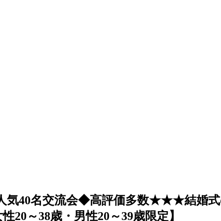
♪◆大阪人気40名交流会◆高評価多数★★★
20～38歳・男性20～39歳限定】