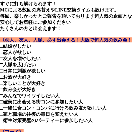
すぐに打ち解けられます！
MCによる数回の席替えやLINE交換タイムも設けます。
毎回、楽しかったとご報告を頂いております超人気の企画とな
安心してお気軽にご参加ください
たくさんの方と出会えます！
《恋人、友人、人脈、必ず出会える！大阪で超人気の飲み会！
□結婚がしたい
□恋人が欲しい
□友人を増やしたい
□人脈を広げたい
□日常に刺激が欲しい
□お酒が大好き
□楽しいことが大好き
□飲み会が大好き
□みんなでワイワイしたい人
□確実に出会える街コンに参加したい人
□一緒に合コン・コンパに行ける飲み友が欲しい人
□家と職場の往復の毎日を変えたい人
□衛生対策完璧のパーティーに参加したい人
《フード》