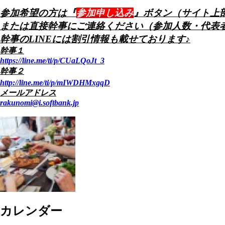
参加希望の方は『
参加申し込み
』ボタン（サイト上
または直接幹事にご連絡ください（参加人数・代表者
幹事のLINEには割引情報も載せております♪
幹事１
https://line.me/ti/p/CUaLQoJt_3
幹事２
http://line.me/ti/p/mIWDHMxgqD
メールアドレス
rakunomi@i.softbank.jp
カレンダー