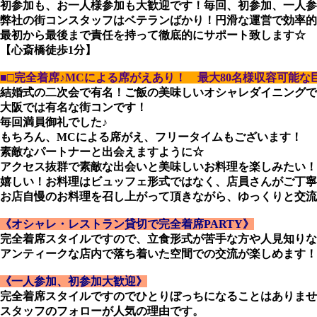
初参加も、お一人様参加も大歓迎です！毎回、初参加、一人参
弊社の街コンスタッフはベテランばかり！円滑な運営で効率的
最初から最後まで責任を持って徹底的にサポート致します☆
【心斎橋徒歩1分】
■□完全着席♪MCによる席がえあり！ 最大80名様収容可能な巨
結婚式の二次会で有名！ご飯の美味しいオシャレダイニングで
大阪では有名な街コンです！
毎回満員御礼でした♪
もちろん、MCによる席がえ、フリータイムもございます！
素敵なパートナーと出会えますように☆
アクセス抜群で素敵な出会いと美味しいお料理を楽しみたい！
嬉しい！お料理はビュッフェ形式ではなく、店員さんがご丁寧
お店自慢のお料理を召し上がって頂きながら、ゆっくりと交流
《オシャレ・レストラン貸切で完全着席PARTY》
完全着席スタイルですので、立食形式が苦手な方や人見知りな
アンティークな店内で落ち着いた空間での交流が楽しめます！
《一人参加、初参加大歓迎》
完全着席スタイルですのでひとりぼっちになることはありませ
スタッフのフォローが人気の理由です。