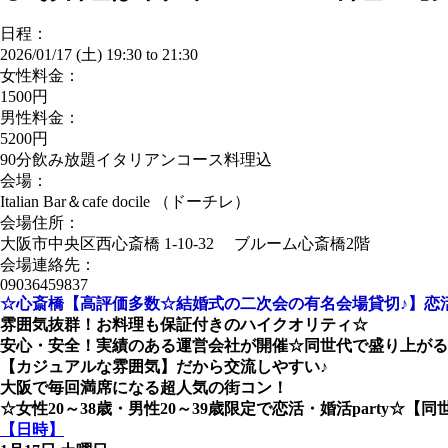
日程：
2026/01/17 (土)
19:30
to
21:30
女性料金：
1500円
男性料金：
5200円
90分飲み放題イタリアンコース料理込
会場：
Italian Bar＆cafe docile （ドーチレ）
会場住所：
大阪市中央区西心斎橋 1-10-32 ブルーム心斎橋2階
会場連絡先：
09036459837
☆心斎橋【高評価多数☆結婚式の二次会の有名会場貸切♪】恋
雰囲気抜群！お料理も保証付きのハイクオリティ☆
安心・安全！実績のある運営会社が開催☆同世代で盛り上がる
【カジュアルな雰囲気】だから交流しやすい♪
大阪で毎回満席になる超人気の街コン！
☆女性20～38歳・男性20～39歳限定
で恋活・婚活party☆【同
【日時】