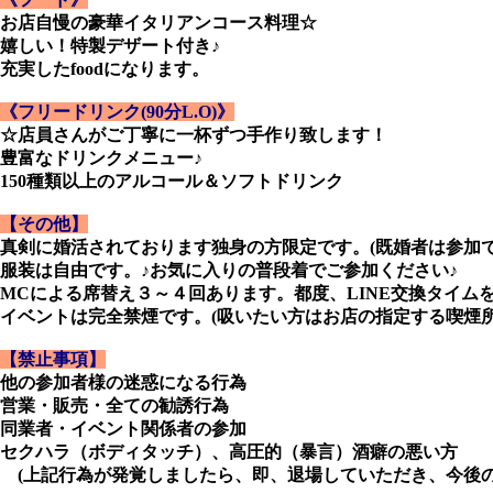
お店自慢の豪華イタリアンコース料理☆
嬉しい！特製デザート付き♪
充実したfoodになります。
《フリードリンク(90分L.O)》
☆店員さんがご丁寧に一杯ずつ手作り致します！
豊富なドリンクメニュー♪
150種類以上のアルコール＆ソフトドリンク
【その他】
真剣に婚活されております独身の方限定です。(既婚者は参加で
服装は自由です。♪お気に入りの普段着でご参加ください♪
MCによる席替え３～４回あります。都度、LINE交換タイム
イベントは完全禁煙です。(吸いたい方はお店の指定する喫煙所
【禁止事項】
他の参加者様の迷惑になる行為
営業・販売・全ての勧誘行為
同業者・イベント関係者の参加
セクハラ（ボディタッチ）、高圧的（暴言）酒癖の悪い方
(上記行為が発覚しましたら、即、退場していただき、今後の