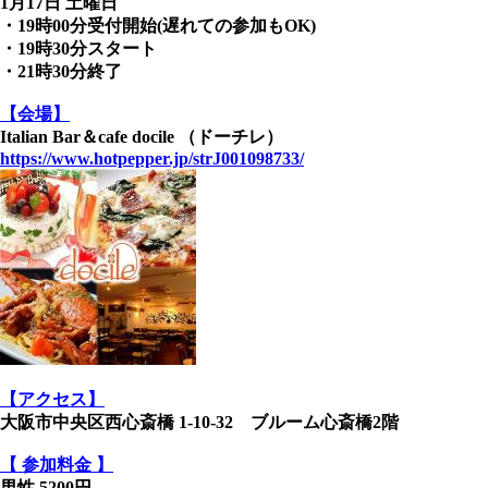
1月17日 土曜日
・19時00分受付開始(遅れての参加もOK)
・19時30分スタート
・21時30分終了
【会場】
Italian Bar＆cafe docile （ドーチレ）
https://www.hotpepper.jp/strJ001098733/
【アクセス】
大阪市中央区西心斎橋 1-10-32 ブルーム心斎橋2階
【 参加料金 】
男性 5200円