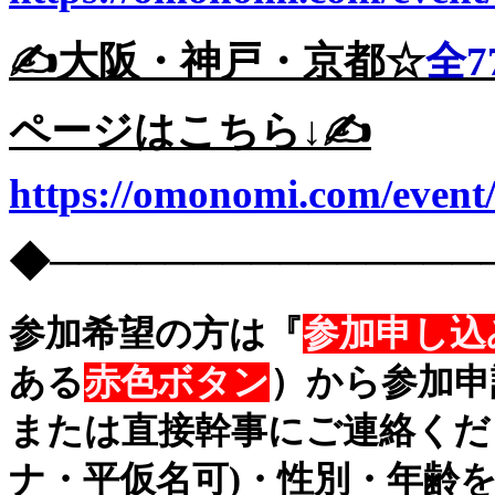
✍️大阪・神戸・京都☆
全7
ページはこちら↓✍️
https://omonomi.com/event
◆───────────────
参加希望の方は『
参加申し込
ある
赤色ボタン
）から参加申
または直接幹事にご連絡くだ
ナ・平仮名可)・性別・年齢