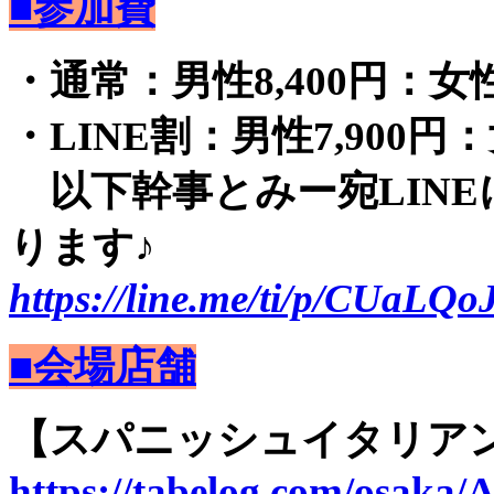
■参加費
・通常：男性8,400円：女性2
・LINE割：男性7,900円：
以下幹事とみー宛LINE
ります♪
https://line.me/ti/p/CUaLQo
■会場店舗
【スパニッシュイタリアン
https://tabelog.com/osaka