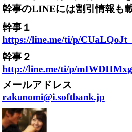
幹事のLINEには割引情報も
幹事１
https://line.me/ti/p/CUaLQoJt
幹事２
http://line.me/ti/p/mIWDHMx
メールアドレス
rakunomi@i.softbank.jp