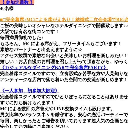
【 参加定員数 】
40名様
■□完全着席♪MCによる席がえあり！結婚式二次会会場でBIG合コ
ご飯の美味しいオシャレなホテルダイニングで開催致します♪♪
大阪では有名な街コンです！
毎回満員御礼でした♪
もちろん、MCによる席がえ、フリータイムもございます！
素敵なパートナーと出会えますように☆
アクセス抜群で素敵な出会いと美味しいお料理を楽しみたい！
嬉しい！お店自慢のお料理を召し上がって頂きながら、ゆっく
《カジュアルなダイニングBARで完全着席PARTY》
完全着席スタイルですので、立食形式が苦手な方や人見知りな
アンティークな店内で落ち着いた空間での交流が楽しめます！
《一人参加、初参加大歓迎》
完全着席スタイルですのでひとりぼっちになることはありませ
すぐに打ち解けられます！
MCによる数回の席替えやLINE交換タイムも設けます。
男女比率のバランス半々を厳守する、安心の恋活パーティーで
毎回、楽しかったとご報告を頂いております超人気の企画とな
安心してお気軽にご参加ください