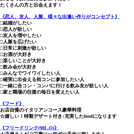
たくさんの方と出会えます！
《恋人、友人、人脈、様々な出逢い作りがコンセプト》
□結婚がしたい
□恋人が欲しい
□友人を増やしたい
□人脈を広げたい
□日常に刺激が欲しい
□お酒が大好き
□楽しいことが大好き
□飲み会が大好き
□みんなでワイワイしたい人
□確実に出会える街コンに参加したい人
□一緒に合コン・コンパに行ける飲み友が欲しい人
□家と職場の往復の毎日を変えたい人
《フード》
お店自慢のイタリアンコース豪華料理
☆嬉しい！特製デザート付き♪充実したfoodになります
《フリードリンク(90L.O)》