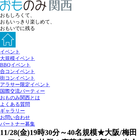
おもしろくて、
おもいっきり楽しめて、
おもいでに残る
イベント
大規模イベント
BBQイベント
合コンイベント
街コンイベント
アラサー限定イベント
国際交流パーティー
おものみ関西とは
よくある質問
ギャラリー
お問い合わせ
パートナー募集
11/28(金)19時30分～40名規模★