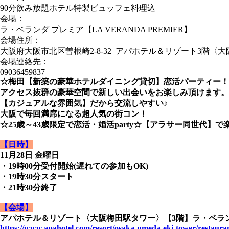
90分飲み放題ホテル特製ビュッフェ料理込
会場：
ラ・ベランダ プレミア【LA VERANDA PREMIER】
会場住所：
大阪府大阪市北区曽根崎2-8-32 アパホテル＆リゾート3階〈
会場連絡先：
09036459837
☆梅田【新築の豪華ホテルダイニング貸切】恋活パーティー！
アクセス抜群の豪華空間で新しい出会いをお楽しみ頂けます。
【カジュアルな雰囲気】だから交流しやすい♪
大阪で毎回満席になる超人気の街コン！
☆25歳～43歳限定で恋活・婚活party☆【アラサー同世代】で
【日時】
11月28日 金曜日
・19時00分受付開始(遅れての参加もOK)
・19時30分スタート
・21時30分終了
【会場】
アパホテル＆リゾート〈大阪梅田駅タワー〉【3階】ラ・ベランダ プ
https://www.apahotel.com/resort/osaka-umeda-eki-tower/restaurant/