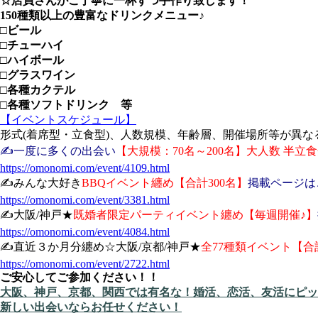
☆店員さんがご丁寧に一杯ずつ手作り致します！
150種類以上の豊富なドリンクメニュー♪
□ビール
□チューハイ
□ハイボール
□グラスワイン
□各種カクテル
□各種ソフトドリンク 等
【イベントスケジュール】
形式(着席型・立食型)、人数規模、年齢層、開催場所等が異なる
✍️一度に多くの出会い
【大規模：70名～200名】大人数 半立食
https://omonomi.com/event/4109.html
✍️みんな大好き
BBQイベント纏め【合計300名】
掲載ページは
https://omonomi.com/event/3381.html
✍️大阪/神戸★
既婚者限定パーティイベント纏め【毎週開催♪】
https://omonomi.com/event/4084.html
✍️直近３か月分纏め☆大阪/京都/神戸★
全77種類イベント【合計
https://omonomi.com/event/2722.html
ご安心してご参加ください！！
大阪、神戸、京都、関西では有名な！婚活、恋活、友活にピッ
新しい出会いならお任せください！