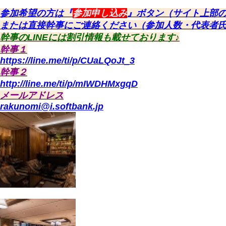
参加希望の方は『
参加申し込み
』ボタン（サイト上部
または直接幹事にご連絡ください（参加人数・代表者氏
幹事のLINEには割引情報も載せております♪
幹事１
https://line.me/ti/p/CUaLQoJt_3
幹事２
http://line.me/ti/p/mIWDHMxgqD
メールアドレス
rakunomi@i.softbank.jp