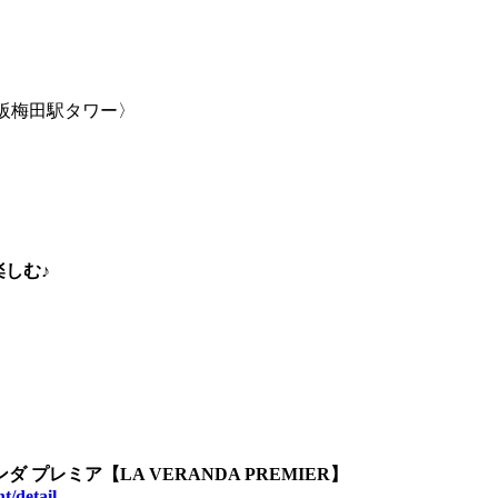
大阪梅田駅タワー〉
楽しむ♪
レミア【LA VERANDA PREMIER】
detail....